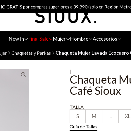
 GRATIS por compras superiores a 39.990 (sólo en Región Metro
New In
Final Sale
Mujer
Hombre
Accesorios
jer
Chaquetas y Parkas
Chaqueta Mujer Lavada Ecocuero 
|
Chaqueta Mu
Café Sioux
TALLA
S
M
L
XL
Guía de Tallas