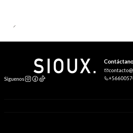
Contáctan
contacto@s
+5660057
Síguenos