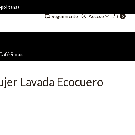
politana)
Acceso
Seguimiento
0
Café Sioux
jer Lavada Ecocuero