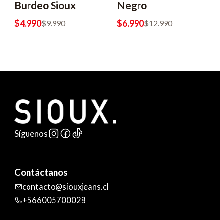
Burdeo Sioux
Negro
$4.990
$6.990
$9.990
$12.990
Síguenos
Contáctanos
contacto@siouxjeans.cl
+566005700028