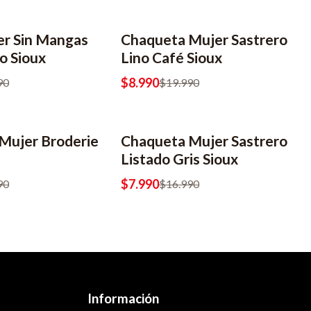
er Sin Mangas
Chaqueta Mujer Sastrero
-55% OFF
o Sioux
Lino Café Sioux
$8.990
90
$19.990
Mujer Broderie
Chaqueta Mujer Sastrero
-53% OFF
Listado Gris Sioux
$7.990
90
$16.990
Información