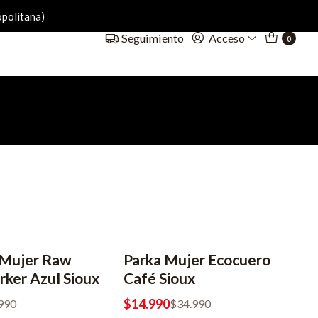
politana)
Acceso
Seguimiento
0
 Mujer Raw
Parka Mujer Ecocuero
-57% OFF
ker Azul Sioux
Café Sioux
$14.990
990
$34.990