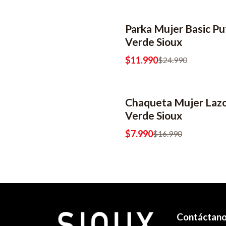
Parka Mujer Basic Pu
-52% OFF
Verde Sioux
$11.990
$24.990
Chaqueta Mujer Laz
-53% OFF
Verde Sioux
$7.990
$16.990
Contáctan