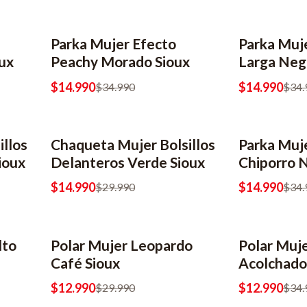
Parka Mujer Efecto
Parka Muj
-57% OFF
-57% OFF
ux
Peachy Morado Sioux
Larga Neg
$14.990
$14.990
$34.990
$34.
llos
Chaqueta Mujer Bolsillos
Parka Muj
-50% OFF
-57% OFF
ioux
Delanteros Verde Sioux
Chiporro 
$14.990
$14.990
$29.990
$34.
lto
Polar Mujer Leopardo
Polar Muje
-57% OFF
-63% OFF
Café Sioux
Acolchado
$12.990
$12.990
$29.990
$34.