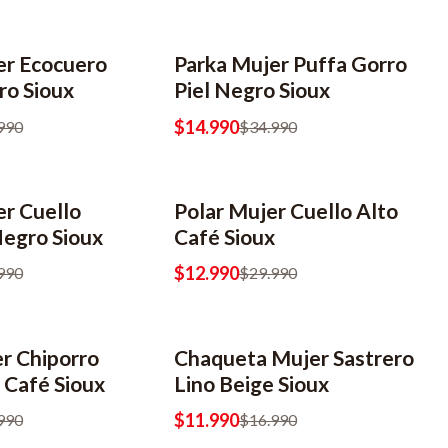
er Ecocuero
Parka Mujer Puffa Gorro
-57% OFF
ro Sioux
Piel Negro Sioux
$14.990
990
$34.990
er Cuello
Polar Mujer Cuello Alto
-57% OFF
Negro Sioux
Café Sioux
$12.990
990
$29.990
r Chiporro
Chaqueta Mujer Sastrero
 Café Sioux
Lino Beige Sioux
$11.990
990
$16.990