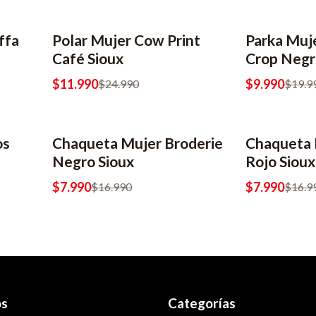
ffa
Polar Mujer Cow Print
Parka Muj
-52% OFF
-50% OFF
Café Sioux
Crop Negr
$11.990
$9.990
$24.990
$19.9
os
Chaqueta Mujer Broderie
Chaqueta 
-53% OFF
-53% OFF
Negro Sioux
Rojo Sioux
$7.990
$7.990
$16.990
$16.9
os
Categorías