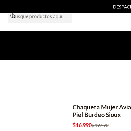
DESPACHO
Chaqueta Mujer Avi
-66% OFF
Piel Burdeo Sioux
$16.990
$49.990