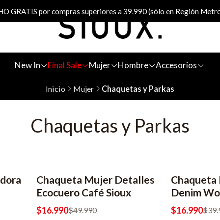
 GRATIS por compras superiores a 39.990 (sólo en Región Metro
New In
Final Sale
Mujer
Hombre
Accesorios
Inicio
Mujer
Chaquetas y Parkas
Chaquetas y Parkas
adora
Chaqueta Mujer Detalles
Chaqueta
-66% OFF
-58% OFF
Ecocuero Café Sioux
Denim Wor
$16.990
$16.990
$49.990
$39.