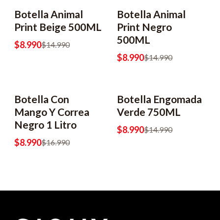
Botella Animal
Botella Animal
-40% OFF
-40% OFF
Print Beige 500ML
Print Negro
500ML
$8.990
$14.990
$8.990
$14.990
Botella Con
Botella Engomada
-47% OFF
-40% OFF
Mango Y Correa
Verde 750ML
Negro 1 Litro
$8.990
$14.990
$8.990
$16.990