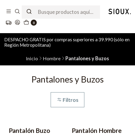
0
DESPACHO GRATIS por compras superiores a 39.990 (sólo en
Región Metropolitana)
Inicio
Hombre
Pantalones y Buzos
Pantalones y Buzos
Filtros
Pantalón Buzo
Pantalón Hombre
-43% OFF
-62% OFF