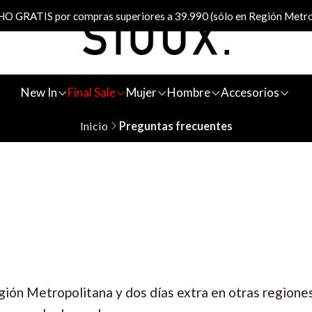
 GRATIS por compras superiores a 39.990 (sólo en Región Metro
New In
Final Sale
Mujer
Hombre
Accesorios
Inicio
Preguntas frecuentes
egión Metropolitana y dos días extra en otras regione