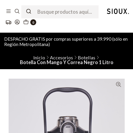
0
DESPACHO GRATIS por compras superiores a 39.990 (sólo en
Región Metropolitana)
Inicio
Accesorios
Botellas
Botella Con Mango Y Correa Negro 1 Litro