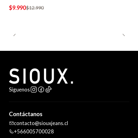
$9.990
$12.990
Síguenos
Contáctanos
contacto@siouxjeans.cl
+566005700028