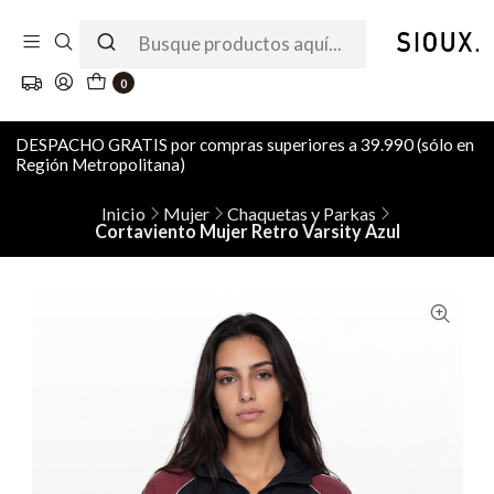
0
DESPACHO GRATIS por compras superiores a 39.990 (sólo en
Región Metropolitana)
Inicio
Mujer
Chaquetas y Parkas
Cortaviento Mujer Retro Varsity Azul