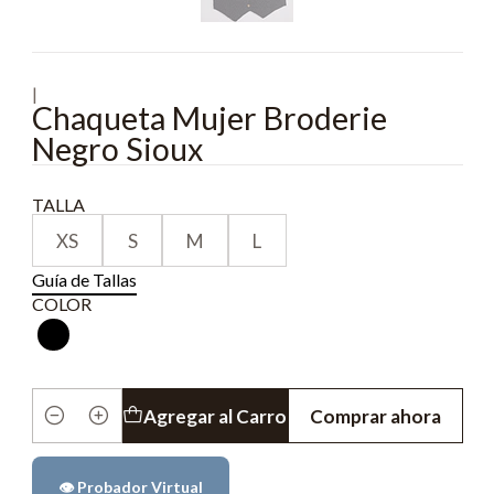
|
Chaqueta Mujer Broderie
Negro Sioux
TALLA
XS
S
M
L
Guía de Tallas
COLOR
Agregar al Carro
Comprar ahora
Cantidad
👁️ Probador Virtual