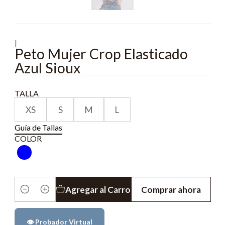
|
Peto Mujer Crop Elasticado
Azul Sioux
TALLA
XS
S
M
L
Guía de Tallas
COLOR
Agregar al Carro
Comprar ahora
Cantidad
👁️ Probador Virtual