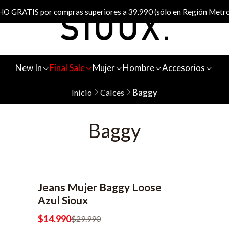
 GRATIS por compras superiores a 39.990 (sólo en Región Metro
New In
Final Sale
Mujer
Hombre
Accesorios
Inicio
Calces
Baggy
Baggy
Jeans Mujer Baggy Loose
-50% OFF
Azul Sioux
$14.990
$29.990