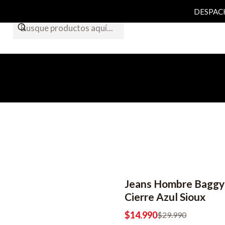
DESPACHO
Jeans Hombre Baggy
-50% OFF
Cierre Azul Sioux
$14.990
$29.990