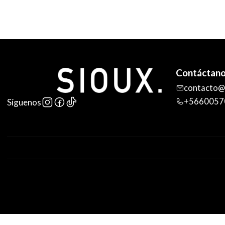
Contáctan
contacto@s
+5660057
Síguenos