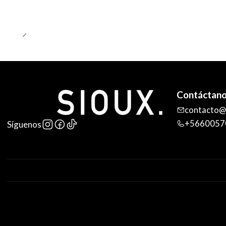
Contáctan
contacto@s
+5660057
Síguenos