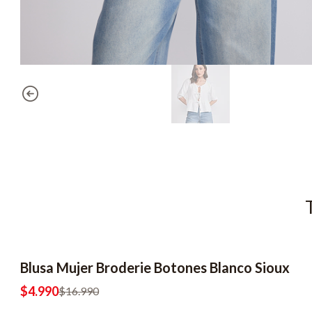
Blusa Mujer Broderie Botones Blanco Sioux
-71% OFF
2x6990
$4.990
$16.990