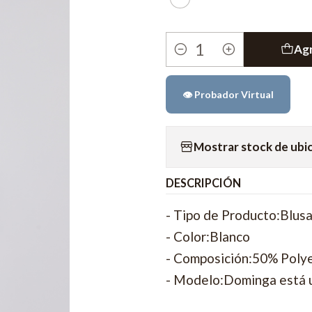
Agr
Cantidad
👁️ Probador Virtual
Mostrar stock de ubi
DESCRIPCIÓN
- Tipo de Producto:Blus
- Color:Blanco
- Composición:50% Poly
- Modelo:Dominga está u