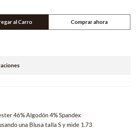
egar al Carro
Comprar ahora
caciones
a
ester 46% Algodón 4% Spandex
sando una Blusa talla S y mide 1.73