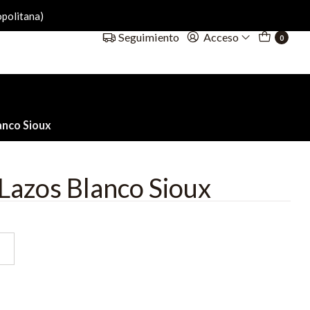
politana)
Acceso
Seguimiento
0
anco Sioux
Lazos Blanco Sioux