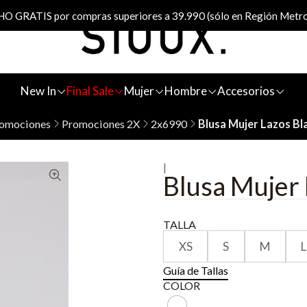
 GRATIS por compras superiores a 39.990 (sólo en Región Metro
New In
Final Sale
Mujer
Hombre
Accesorios
omociones
Promociones 2X
2x6990
Blusa Mujer Lazos Bl
|
Blusa Mujer 
TALLA
XS
S
M
L
Guía de Tallas
COLOR