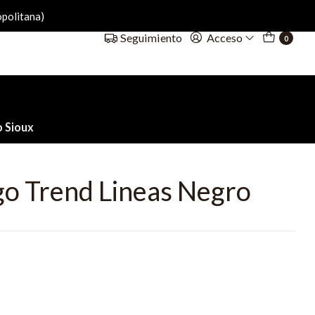
politana)
Acceso
Seguimiento
0
o Sioux
go Trend Lineas Negro