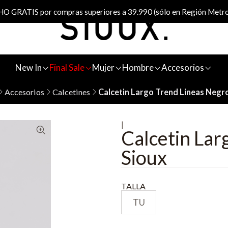
 GRATIS por compras superiores a 39.990 (sólo en Región Metro
New In
Final Sale
Mujer
Hombre
Accesorios
Accesorios
Calcetines
Calcetin Largo Trend Lineas Negr
|
Calcetin Lar
Sioux
TALLA
TU