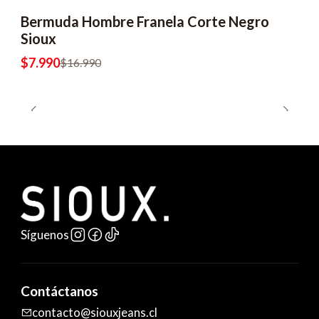
Bermuda Hombre Franela Corte Negro
-53% OFF
Sioux
$7.990
$16.990
Síguenos
Contáctanos
contacto@siouxjeans.cl