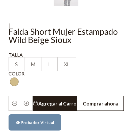
|
Falda Short Mujer Estampado
Wild Beige Sioux
TALLA
S
M
L
XL
COLOR
Agregar al Carro
Comprar ahora
Cantidad
👁️ Probador Virtual