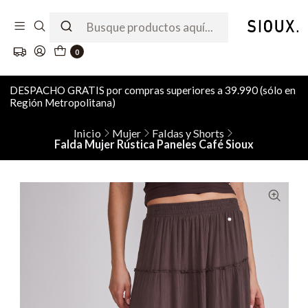
0
DESPACHO GRATIS por compras superiores a 39.990 (sólo en
Región Metropolitana)
Inicio
Mujer
Faldas y Shorts
Falda Mujer Rústica Paneles Café Sioux