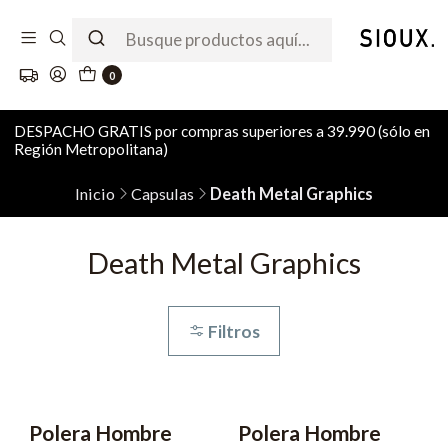
0
DESPACHO GRATIS por compras superiores a 39.990 (sólo en
Región Metropolitana)
Inicio
Capsulas
Death Metal Graphics
Death Metal Graphics
Filtros
Polera Hombre
Polera Hombre
-60% OFF
2x8990
-65% OFF
2x8990