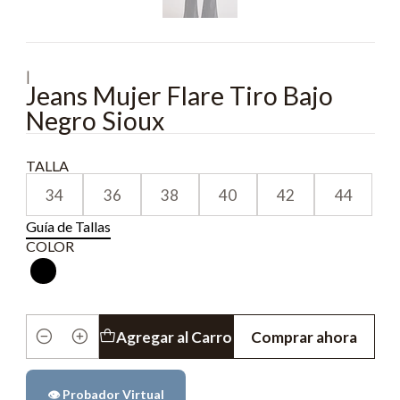
|
Jeans Mujer Flare Tiro Bajo
Negro Sioux
TALLA
34
36
38
40
42
44
Guía de Tallas
COLOR
Agregar al Carro
Comprar ahora
Cantidad
👁️ Probador Virtual