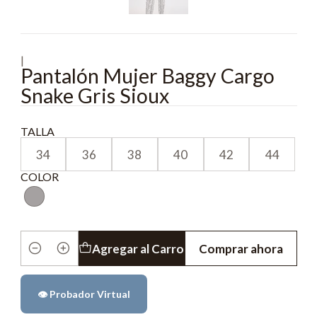
|
Pantalón Mujer Baggy Cargo
Snake Gris Sioux
TALLA
34
36
38
40
42
44
COLOR
Agregar al Carro
Comprar ahora
Cantidad
👁️ Probador Virtual