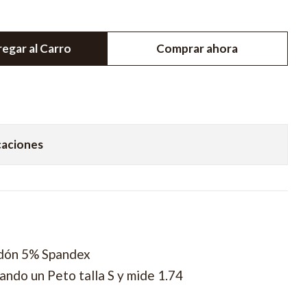
egar al Carro
Comprar ahora
caciones
dón 5% Spandex
ando un Peto talla S y mide 1.74