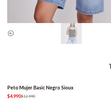
Peto Mujer Basic Negro Sioux
-62% OFF
2x6990
$4.990
$12.990