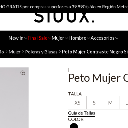
 GRATIS por compras superiores a 39.990 (sólo en Región Metro
New In
Final Sale
Mujer
Hombre
Accesorios
cio
Mujer
Poleras y Blusas
Peto Mujer Contraste Negro S
|
Peto Mujer 
TALLA
XS
S
M
L
Guía de Tallas
COLOR