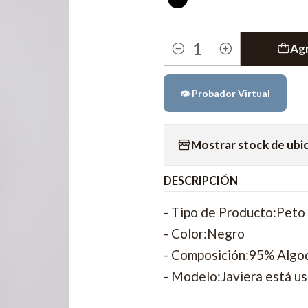
Agr
Cantidad
👁️ Probador Virtual
Mostrar stock de ubi
DESCRIPCIÓN
- Tipo de Producto:Peto
- Color:Negro
- Composición:95% Algo
- Modelo:Javiera está us