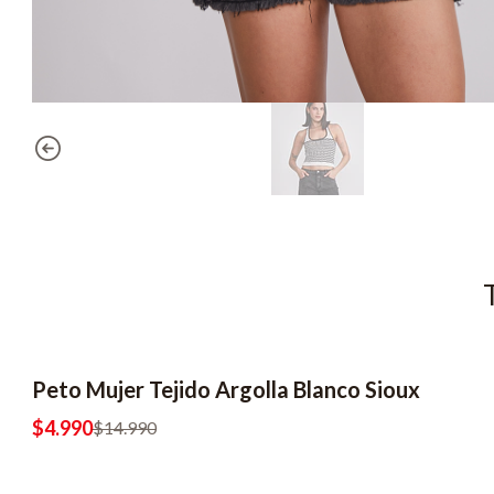
Peto Mujer Tejido Argolla Blanco Sioux
-67% OFF
2x6990
$4.990
$14.990