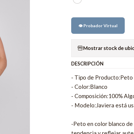
👁️ Probador Virtual
Mostrar stock de ubi
DESCRIPCIÓN
- Tipo de Producto:Peto
- Color:Blanco
- Composición:100% Al
- Modelo:Javiera está us
-Peto en color blanco de
tendencia y reflejar aute