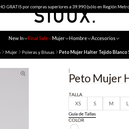
 GRATIS por compras superiores a 39.990 (sólo en Región Metro
New In
Final Sale
Mujer
Hombre
Accesorios
o
Mujer
Poleras y Blusas
Peto Mujer Halter Tejido Blanco
|
Peto Mujer H
TALLA
XS
S
M
L
Guía de Tallas
COLOR