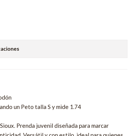
caciones
godón
ando un Peto talla S y mide 1.74
 Sioux. Prenda juvenil diseñada para marcar
nticidad. Versátil y con estilo, ideal para quienes