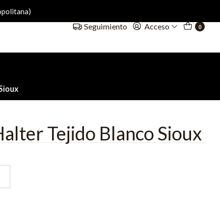
politana)
Acceso
Seguimiento
0
 Sioux
alter Tejido Blanco Sioux