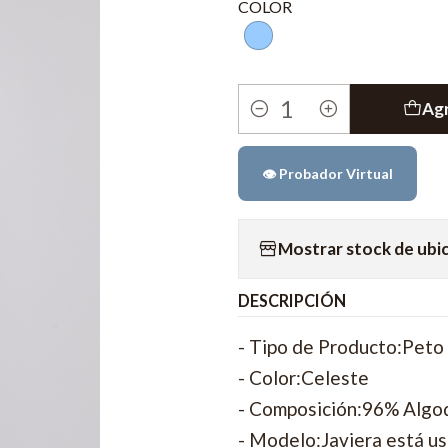
COLOR
Agr
Cantidad
👁️ Probador Virtual
Mostrar stock de ubi
DESCRIPCIÓN
- Tipo de Producto:Peto
- Color:Celeste
- Composición:96% Algo
- Modelo:Javiera está us