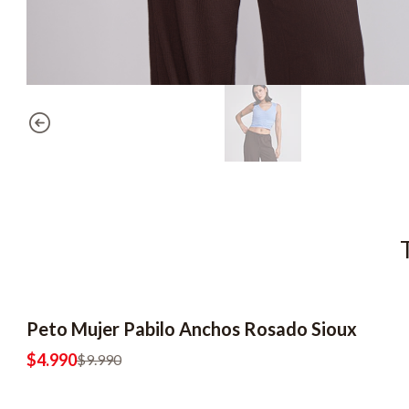
Peto Mujer Pabilo Anchos Rosado Sioux
-50% OFF
2x6990
$4.990
$9.990