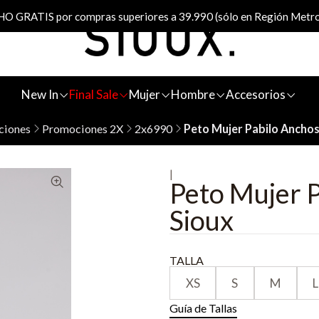
 GRATIS por compras superiores a 39.990 (sólo en Región Metro
New In
Final Sale
Mujer
Hombre
Accesorios
ciones
Promociones 2X
2x6990
Peto Mujer Pabilo Anchos
|
Peto Mujer P
Sioux
TALLA
XS
S
M
L
Guía de Tallas