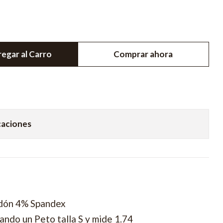
egar al Carro
Comprar ahora
caciones
dón 4% Spandex
ando un Peto talla S y mide 1.74