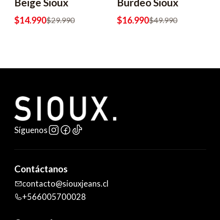
Beige Sioux
Burdeo Sioux
$14.990
$16.990
$29.990
$49.990
Síguenos
Contáctanos
contacto@siouxjeans.cl
+566005700028