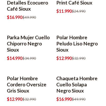
Detalles Ecocuero
Print Café Sioux
Café Sioux
$11.990
$24.990
$16.990
$49.990
Parka Mujer Cuello
Polar Hombre
-57% OFF
-61% OFF
Chiporro Negro
Peludo Liso Negro
Sioux
Sioux
$14.990
$12.990
$34.990
$32.990
Polar Hombre
Chaqueta Hombre
-61% OFF
-66% OFF
Cordero Oversize
Cuello Solapa
Gris Sioux
Negro Sioux
$12.990
$16.990
$32.990
$49.990