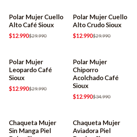
Polar Mujer Cuello
Polar Mujer Cuello
-57% OFF
-57% OFF
Alto Café Sioux
Alto Crudo Sioux
$12.990
$12.990
$29.990
$29.990
Polar Mujer
Polar Mujer
-57% OFF
-63% OFF
Leopardo Café
Chiporro
Sioux
Acolchado Café
Sioux
$12.990
$29.990
$12.990
$34.990
Chaqueta Mujer
Chaqueta Mujer
-50% OFF
-66% OFF
Sin Manga Piel
Aviadora Piel