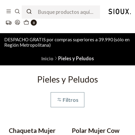
0
DESPACHO GRATIS por compras superiores a 39.990 (sólo en
Región Metropolitana)
Inicio
Pieles y Peludos
Pieles y Peludos
Filtros
Chaqueta Mujer
Polar Mujer Cow
-66% OFF
-52% OFF