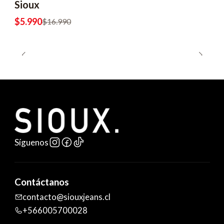
Sioux
$5.990
$16.990
Síguenos
Contáctanos
contacto@siouxjeans.cl
+566005700028