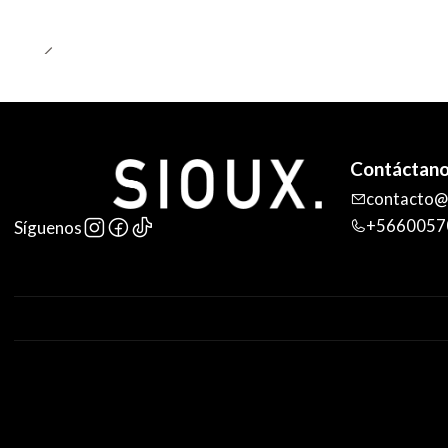
Contáctan
contacto@s
+5660057
Síguenos