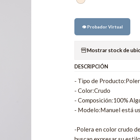
👁️ Probador Virtual
Mostrar stock de ubi
DESCRIPCIÓN
- Tipo de Producto:Pole
- Color:Crudo
- Composición:100% Al
- Modelo:Manuel está us
-Polera en color crudo d
buscan expresar su estil