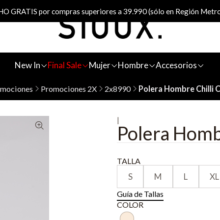
 GRATIS por compras superiores a 39.990 (sólo en Región Metro
New In
Final Sale
Mujer
Hombre
Accesorios
omociones
Promociones 2X
2x8990
Polera Hombre Chilli 
|
Polera Hombr
TALLA
S
M
L
XL
Guía de Tallas
COLOR