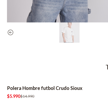
Polera Hombre futbol Crudo Sioux
-60% OFF
2x8990
$5.990
$14.990