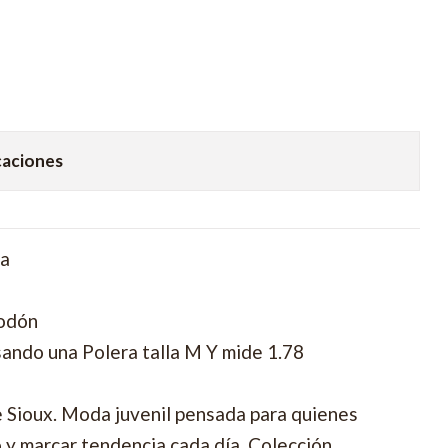
caciones
ra
godón
ando una Polera talla M Y mide 1.78
e Sioux. Moda juvenil pensada para quienes
o y marcar tendencia cada día. Colección