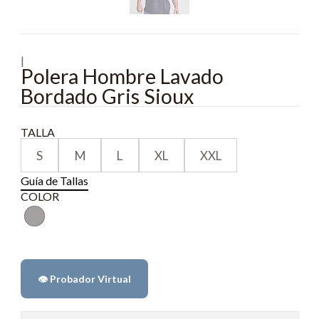
|
Polera Hombre Lavado
Bordado Gris Sioux
TALLA
S
M
L
XL
XXL
Guía de Tallas
COLOR
👁️ Probador Virtual