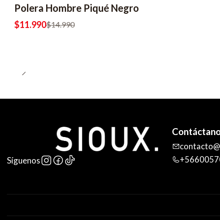
Polera Hombre Piqué Negro
$11.990
$14.990
Contáctan
contacto@s
+5660057
Síguenos