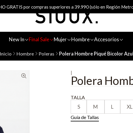
 GRATIS por compras superiores a 39.990 (sólo en Región Metro
New In
Final Sale
Mujer
Hombre
Accesorios
Inicio
Hombre
Poleras
Polera Hombre Piqué Bicolor Azu
|
Polera Hombr
TALLA
S
M
L
XL
Guía de Tallas