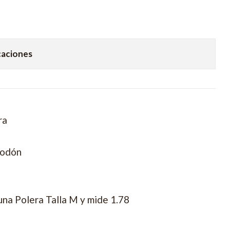
caciones
ra
godón
una Polera Talla M y mide 1.78