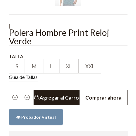
|
Polera Hombre Print Reloj
Verde
TALLA
S
M
L
XL
XXL
Guía de Tallas
Agregar al Carro
Comprar ahora
Cantidad
👁️ Probador Virtual