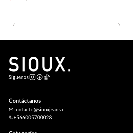
Síguenos
Contáctanos
contacto@siouxjeans.cl
+566005700028