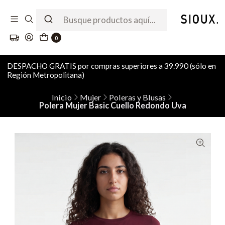
0
DESPACHO GRATIS por compras superiores a 39.990 (sólo en
Región Metropolitana)
Inicio
Mujer
Poleras y Blusas
Polera Mujer Basic Cuello Redondo Uva