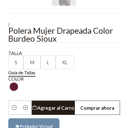
|
Polera Mujer Drapeada Color
Burdeo Sioux
TALLA
S
M
L
XL
Guía de Tallas
COLOR
Agregar al Carro
Comprar ahora
Cantidad
👁️ Probador Virtual