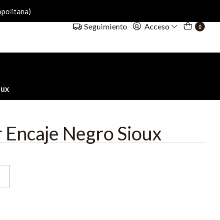
politana)
Acceso
Seguimiento
0
oux
 Encaje Negro Sioux