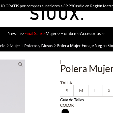
 GRATIS por compras superiores a 39.990 (sólo en Región Metro
New In
Final Sale
Mujer
Hombre
Accesorios
icio
Mujer
Poleras y Blusas
Polera Mujer Encaje Negro Si
|
Polera Mujer
TALLA
S
M
L
XL
Guía de Tallas
COLOR