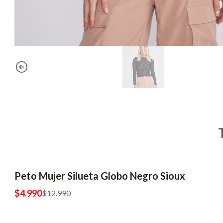
Peto Mujer Silueta Globo Negro Sioux
-62% OFF
2x6990
$4.990
$12.990