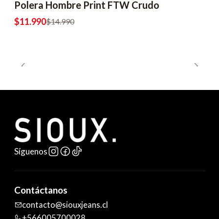
Polera Hombre Print FTW Crudo
$11.990
$14.990
Síguenos
Contáctanos
contacto@siouxjeans.cl
+566005700028