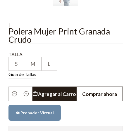
|
Polera Mujer Print Granada
Crudo
TALLA
S
M
L
Guía de Tallas
Agregar al Carro
Comprar ahora
Cantidad
👁️ Probador Virtual