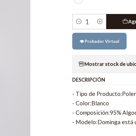
Agr
Cantidad
👁️ Probador Virtual
Mostrar stock de ubi
DESCRIPCIÓN
- Tipo de Producto:Pole
- Color:Blanco
- Composición:95% Algo
- Modelo:Dominga está u