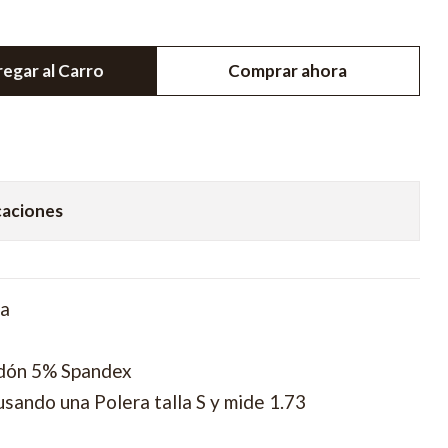
egar al Carro
Comprar ahora
caciones
ra
dón 5% Spandex
sando una Polera talla S y mide 1.73