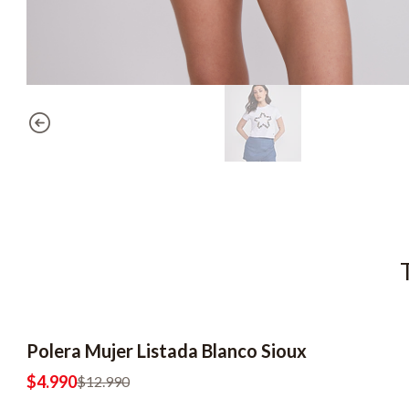
Polera Mujer Listada Blanco Sioux
-62% OFF
2x6990
$4.990
$12.990