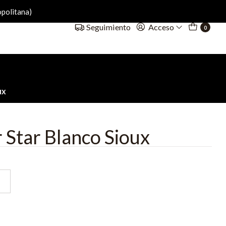
politana)
Acceso
Seguimiento
0
ux
 Star Blanco Sioux