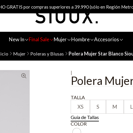
 GRATIS por compras superiores a 39.990 (sólo en Región Metro
New In
Final Sale
Mujer
Hombre
Accesorios
nicio
Mujer
Poleras y Blusas
Polera Mujer Star Blanco Sio
|
Polera Mujer
TALLA
XS
S
M
L
Guía de Tallas
COLOR