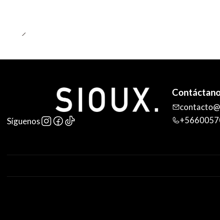
Contáctan
contacto@s
+5660057
Síguenos