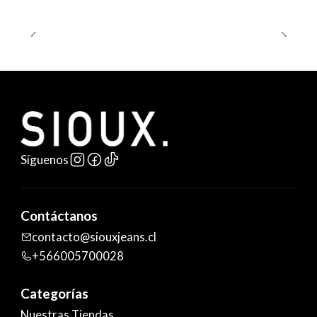
Síguenos
Contáctanos
contacto@siouxjeans.cl
+566005700028
Categorías
Nuestras Tiendas