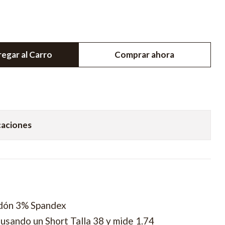
egar al Carro
Comprar ahora
caciones
t
dón 3% Spandex
usando un Short Talla 38 y mide 1.74