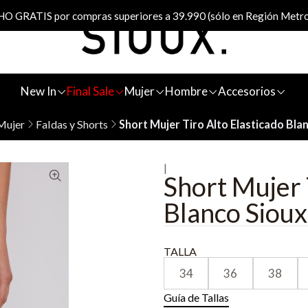
 GRATIS por compras superiores a 39.990 (sólo en Región Metro
New In
Final Sale
Mujer
Hombre
Accesorios
Mujer
Faldas y Shorts
Short Mujer Tiro Alto Elasticado Bla
|
Short Mujer 
Blanco Sioux
TALLA
34
36
38
Guía de Tallas