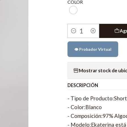
COLOR
Agr
Cantidad
👁️ Probador Virtual
Mostrar stock de ubi
DESCRIPCIÓN
- Tipo de Producto:Shor
- Color:Blanco
- Composición:97% Algo
- Modelo:Ekaterina está 