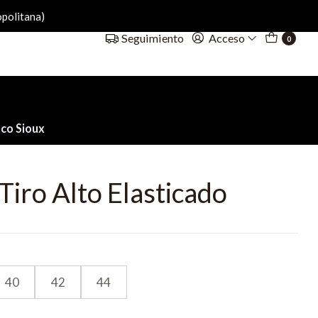
politana)
Acceso
Seguimiento
0
nco Sioux
Tiro Alto Elasticado
40
42
44