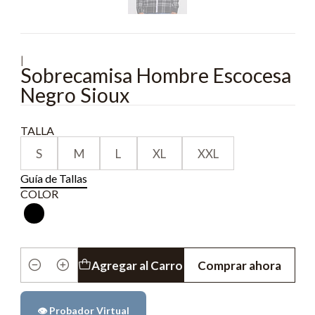
|
Sobrecamisa Hombre Escocesa
Negro Sioux
TALLA
S
M
L
XL
XXL
Guía de Tallas
COLOR
Agregar al Carro
Comprar ahora
Cantidad
👁️ Probador Virtual