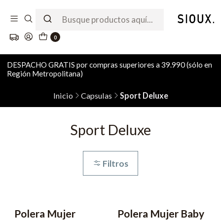
0
DESPACHO GRATIS por compras superiores a 39.990 (sólo en
Región Metropolitana)
Inicio
Capsulas
Sport Deluxe
Sport Deluxe
Filtros
Polera Mujer
Polera Mujer Baby
-62% OFF
2x6990
-50% OFF
2x6990