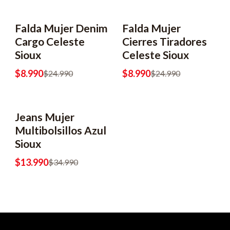
Falda Mujer Denim
Falda Mujer
-64% OFF
-64% OFF
Cargo Celeste
Cierres Tiradores
Sioux
Celeste Sioux
$8.990
$8.990
$24.990
$24.990
Jeans Mujer
-60% OFF
Multibolsillos Azul
Sioux
$13.990
$34.990