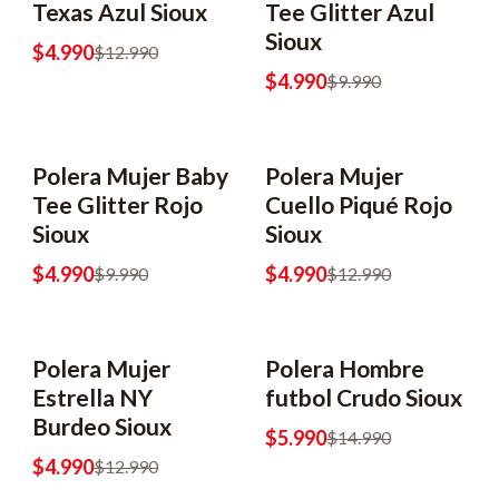
Texas Azul Sioux
Tee Glitter Azul
Sioux
$4.990
$12.990
$4.990
$9.990
Polera Mujer Baby
Polera Mujer
-50% OFF
2x6990
-62% OFF
2x6990
Tee Glitter Rojo
Cuello Piqué Rojo
Sioux
Sioux
$4.990
$4.990
$9.990
$12.990
Polera Mujer
Polera Hombre
-62% OFF
2x6990
-60% OFF
2x8990
Estrella NY
futbol Crudo Sioux
Burdeo Sioux
$5.990
$14.990
$4.990
$12.990