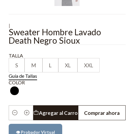
|
Sweater Hombre Lavado
Death Negro Sioux
TALLA
S
M
L
XL
XXL
Guía de Tallas
COLOR
Agregar al Carro
Comprar ahora
Cantidad
👁️ Probador Virtual