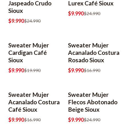
Jaspeado Crudo
Lurex Café Sioux
Sioux
$9.990
$24.990
$9.990
$24.990
Sweater Mujer
Sweater Mujer
-50% OFF
-41% OFF
Cardigan Café
Acanalado Costura
Sioux
Rosado Sioux
$9.990
$9.990
$19.990
$16.990
Sweater Mujer
Sweater Mujer
-41% OFF
-60% OFF
Acanalado Costura
Flecos Abotonado
Café Sioux
Beige Sioux
$9.990
$9.990
$16.990
$24.990