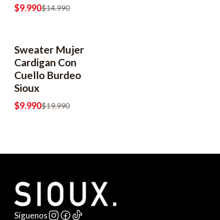
$9.990
$14.990
Sweater Mujer
-50% OFF
Cardigan Con
Cuello Burdeo
Sioux
$9.990
$19.990
Síguenos