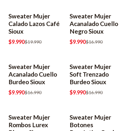
Sweater Mujer
Sweater Mujer
-50% OFF
-41% OFF
Calado Lazos Café
Acanalado Cuello
Sioux
Negro Sioux
$9.990
$9.990
$19.990
$16.990
Sweater Mujer
Sweater Mujer
-41% OFF
-41% OFF
Acanalado Cuello
Soft Trenzado
Burdeo Sioux
Burdeo Sioux
$9.990
$9.990
$16.990
$16.990
Sweater Mujer
Sweater Mujer
-60% OFF
-50% OFF
Rombos Lurex
Botones