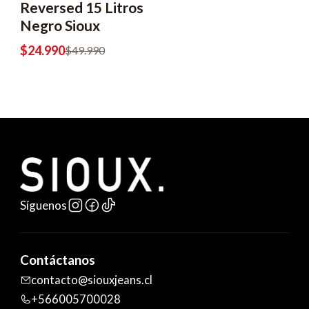
Reversed 15 Litros
Negro Sioux
$24.990
$49.990
Síguenos
Contáctanos
contacto@siouxjeans.cl
+566005700028