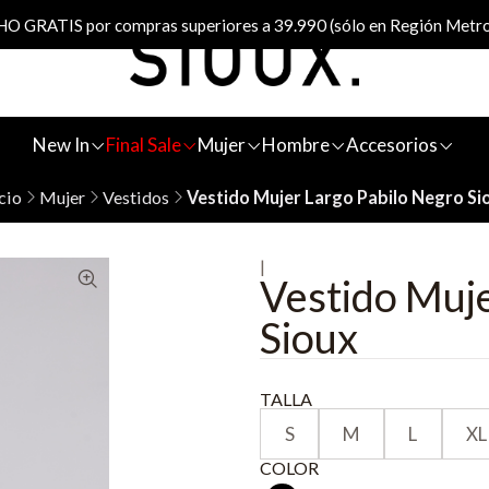
 GRATIS por compras superiores a 39.990 (sólo en Región Metro
New In
Final Sale
Mujer
Hombre
Accesorios
cio
Mujer
Vestidos
Vestido Mujer Largo Pabilo Negro Si
|
Vestido Muje
Sioux
TALLA
S
M
L
XL
COLOR