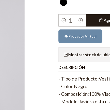
Agr
Cantidad
👁️ Probador Virtual
Mostrar stock de ubi
DESCRIPCIÓN
- Tipo de Producto:Vest
- Color:Negro
- Composición:100% Vis
- Modelo:Javiera está us