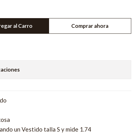
egar al Carro
Comprar ahora
caciones
ido
cosa
ando un Vestido talla S y mide 1.74