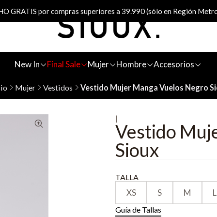
 GRATIS por compras superiores a 39.990 (sólo en Región Metro
New In
Final Sale
Mujer
Hombre
Accesorios
cio
Mujer
Vestidos
Vestido Mujer Manga Vuelos Negro S
|
Vestido Muj
Sioux
TALLA
XS
S
M
L
Guía de Tallas