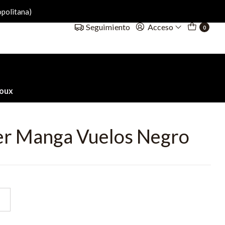
politana)
Acceso
Seguimiento
0
ioux
er Manga Vuelos Negro