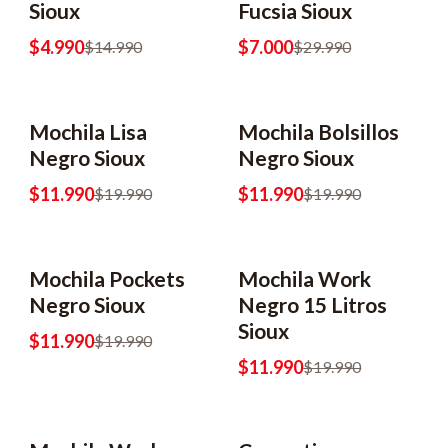
Sioux
Fucsia Sioux
$4.990
$7.000
$14.990
$29.990
Mochila Lisa
Mochila Bolsillos
-40% OFF
-40% OFF
Negro Sioux
Negro Sioux
$11.990
$11.990
$19.990
$19.990
Mochila Pockets
Mochila Work
-40% OFF
-40% OFF
Negro Sioux
Negro 15 Litros
Sioux
$11.990
$19.990
$11.990
$19.990