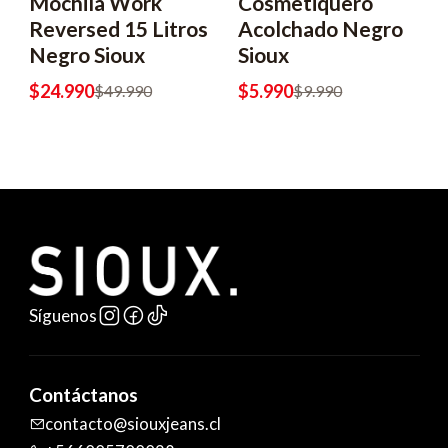
Mochila Work
Cosmetiquero
-50% OFF
-40% OFF
Reversed 15 Litros
Acolchado Negro
Negro Sioux
Sioux
$24.990
$5.990
$49.990
$9.990
Síguenos
Contáctanos
contacto@siouxjeans.cl