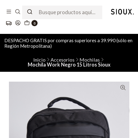
0
DESPACHO GRATIS por compras superiores a 39.990 (sólo en
Región Metropolitana)
Inicio
Accesorios
Mochilas
Mochila Work Negro 15 Litros Sioux