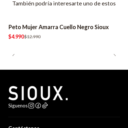
También podría interesarte uno de estos
Peto Mujer Amarra Cuello Negro Sioux
-62% OFF
2x6990
$4.990
$12.990
Síguenos