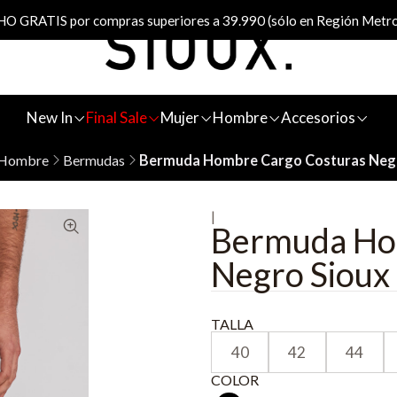
 GRATIS por compras superiores a 39.990 (sólo en Región Metro
New In
Final Sale
Mujer
Hombre
Accesorios
Hombre
Bermudas
Bermuda Hombre Cargo Costuras Neg
|
Bermuda Ho
Negro Sioux
TALLA
40
42
44
COLOR