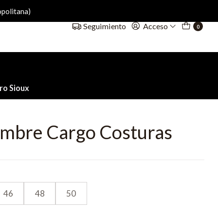
politana)
Acceso
Seguimiento
0
ro Sioux
mbre Cargo Costuras
46
48
50