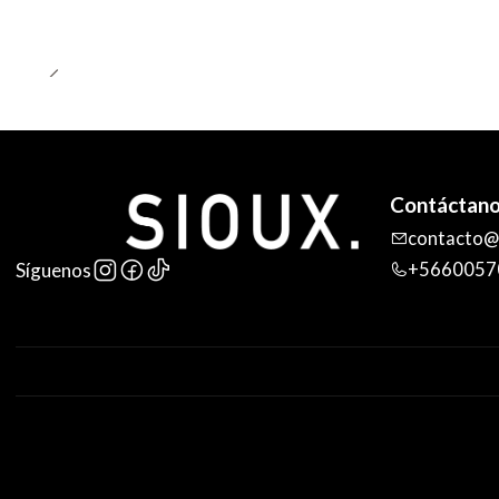
Contáctan
contacto@s
+5660057
Síguenos