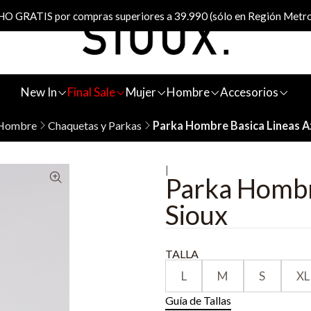
 GRATIS por compras superiores a 39.990 (sólo en Región Metro
New In
Final Sale
Mujer
Hombre
Accesorios
Hombre
Chaquetas y Parkas
Parka Hombre Basica Lineas Az
|
Parka Hombr
Sioux
TALLA
L
M
S
XL
Guía de Tallas