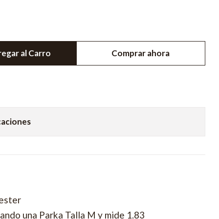
egar al Carro
Comprar ahora
caciones
ester
ando una Parka Talla M y mide 1.83