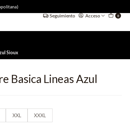
politana)
Acceso
Seguimiento
0
ul Sioux
e Basica Lineas Azul
XXL
XXXL