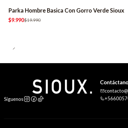
Parka Hombre Basica Con Gorro Verde Sioux
-50% OFF
$9.990
$19.990
Contáctan
contacto@s
+5660057
Síguenos