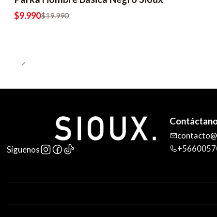
-50% OFF
$9.990
$19.990
Contáctan
contacto@s
+5660057
Síguenos