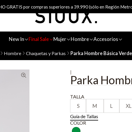
 GRATIS por compras superiores a 39.990 (sólo en Región Metro
New In
Final Sale
Mujer
Hombre
Accesorios
Hombre
Chaquetas y Parkas
Parka Hombre Básica Verde
|
Parka Hombr
TALLA
S
M
L
XL
Guía de Tallas
COLOR