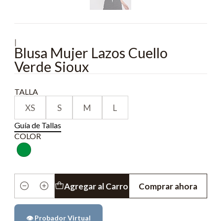
|
Blusa Mujer Lazos Cuello
Verde Sioux
TALLA
XS
S
M
L
Guía de Tallas
COLOR
Agregar al Carro
Comprar ahora
Cantidad
👁️ Probador Virtual