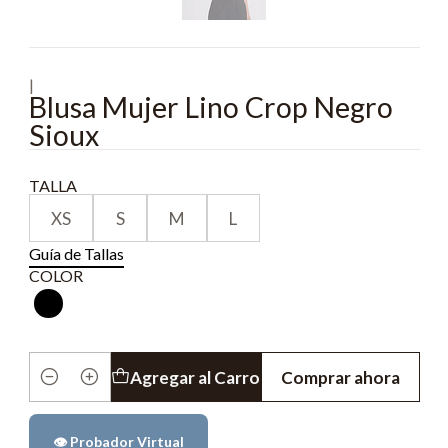
|
Blusa Mujer Lino Crop Negro
Sioux
TALLA
XS
S
M
L
Guía de Tallas
COLOR
Agregar al Carro
Comprar ahora
Cantidad
👁️ Probador Virtual